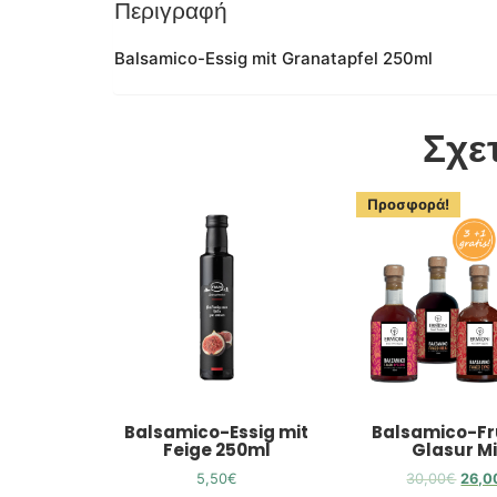
Περιγραφή
Balsamico-Essig mit Granatapfel 250ml
Σχε
Προσφορά!
Balsamico-Essig mit
Balsamico-Fr
Feige 250ml
Glasur M
5,50
€
30,00
€
26,0