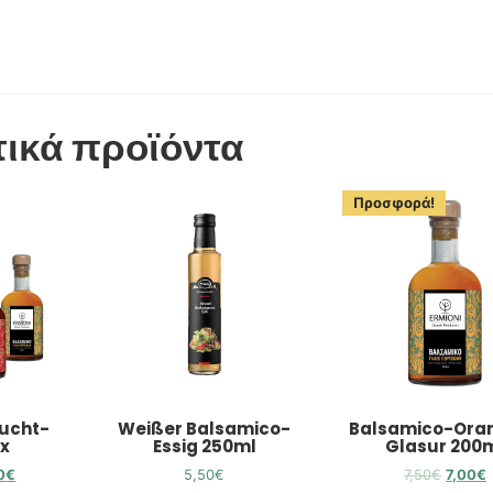
τικά προϊόντα
Προσφορά!
ucht-
Weißer Balsamico-
Balsamico-Ora
ix
Essig 250ml
Glasur 200
0
€
5,50
€
7,50
€
7,00
€