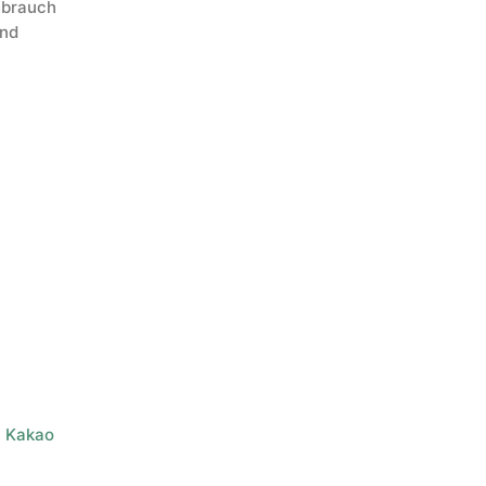
ebrauch
und
,
Kakao