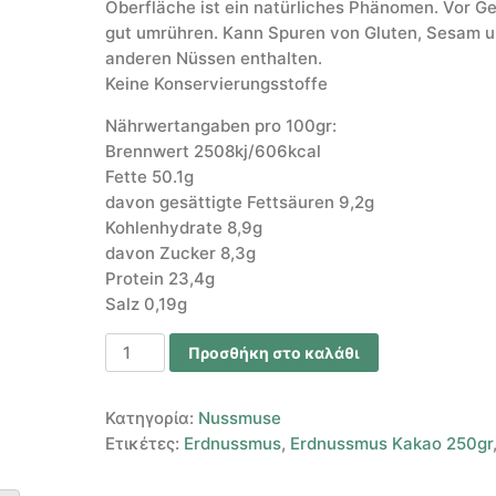
Oberfläche ist ein natürliches Phänomen. Vor G
gut umrühren. Kann Spuren von Gluten, Sesam 
anderen Nüssen enthalten.
Keine Konservierungsstoffe
Nährwertangaben pro 100gr:
Brennwert 2508kj/606kcal
Fette 50.1g
davon gesättigte Fettsäuren 9,2g
Kohlenhydrate 8,9g
davon Zucker 8,3g
Protein 23,4g
Salz 0,19g
Προσθήκη στο καλάθι
Κατηγορία:
Nussmuse
Ετικέτες:
Erdnussmus
,
Erdnussmus Kakao 250gr