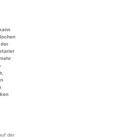
 kann
 Kochen
 der
tarier
 mehr
n
e,
en
s
cken
auf der