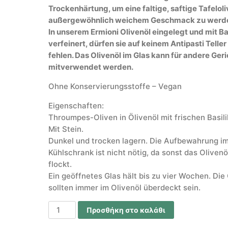
Trockenhärtung, um eine faltige, saftige Tafeloli
außergewöhnlich weichem Geschmack zu werd
In unserem Ermioni Olivenöl eingelegt und mit B
verfeinert, dürfen sie auf keinem Antipasti Teller
fehlen. Das Olivenöl im Glas kann für andere Ger
mitverwendet werden.
Ohne Konservierungsstoffe – Vegan
Eigenschaften:
Throumpes-Oliven in Ölivenöl mit frischen Basil
Mit Stein.
Dunkel und trocken lagern. Die Aufbewahrung i
Kühlschrank ist nicht nötig, da sonst das Olivenö
flockt.
Ein geöffnetes Glas hält bis zu vier Wochen. Die
sollten immer im Olivenöl überdeckt sein.
Προσθήκη στο καλάθι