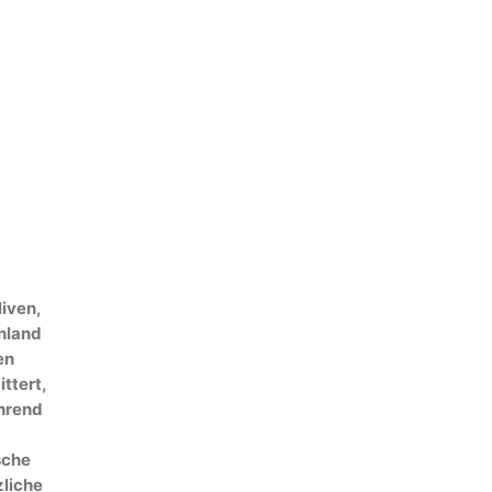
iven,
enland
en
ttert,
ährend
sche
zliche