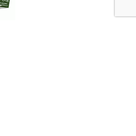
en in
egano
αλάθι