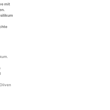
ve mit
en.
asilikum
ichte
ikum.
m
l
 Oliven