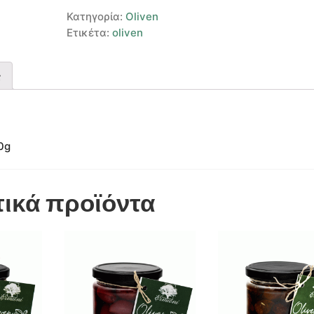
Κατηγορία:
Oliven
Ετικέτα:
oliven
ς
0g
τικά προϊόντα