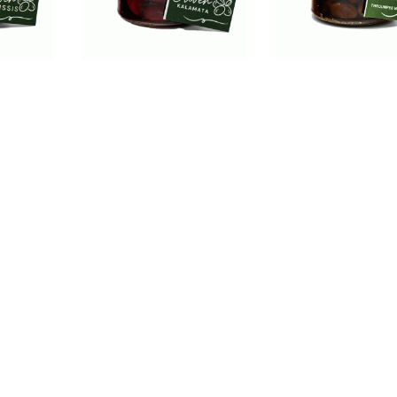
en in
Kalamata-Oliven in
Throumpes-Oliv
silikum
Olivenöl mit Basilikum
Olivenöl mit Or
330g
330g
5,00
€
5,00
€
καλάθι
Προσθήκη στο καλάθι
Προσθήκη στο κ
n Olivenöl mit Basilikum
r
Throumpes-Oliven in Olivenöl mit Basilikum 330g
? Use the