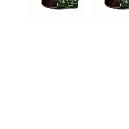
Amfissis-Oliven in
Amfissis-Oliv
Olivenöl mit Chili &
Olivenöl mit Ba
Knoblauch 330g
330g
5,00
€
5,00
€
Προσθήκη στο καλάθι
Προσθήκη στο 
Throumpes-Oliven i
330g on Instagram
Want to share your instagrams of you with you
#ermionioliven
hashtag.