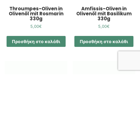
Throumpes-Oliven in
Amfissis-Oliven in
Olivenöl mit Rosmarin
Olivenöl mit Basilikum
330g
330g
5,00
€
5,00
€
Προσθήκη στο καλάθι
Προσθήκη στο καλάθι
Kalamata-Oliven in
Kalamata-Oliven in
Olivenöl mit Basilikum
Olivenöl mit Chili &